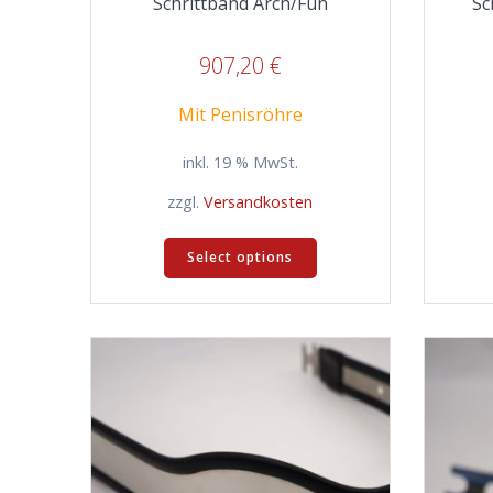
Schrittband Arch/Fun
Sc
907,20
€
Mit Penisröhre
inkl. 19 % MwSt.
zzgl.
Versandkosten
Select options