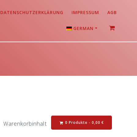
DATENSCHUTZERKLÄRUNG
IMPRESSUM
AGB
GERMAN
English
0 Produkte -
0,00
€
Warenkorbinhalt